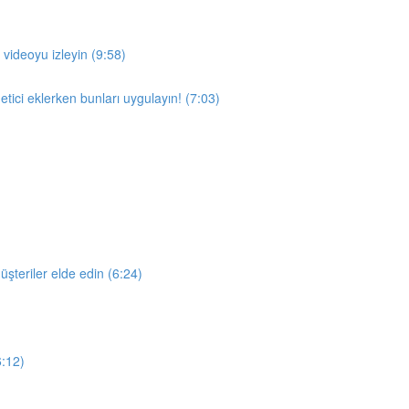
ideoyu izleyin (9:58)
tici eklerken bunları uygulayın! (7:03)
üşteriler elde edin (6:24)
6:12)
)