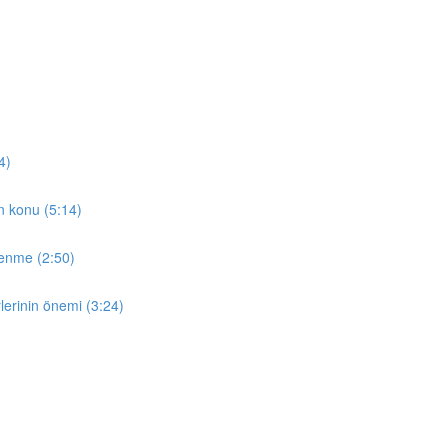
4)
en konu (5:14)
̆renme (2:50)
lerinin önemi (3:24)