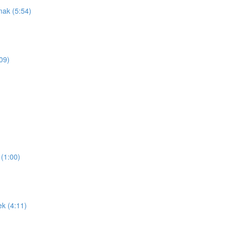
mak (5:54)
09)
(1:00)
ek (4:11)