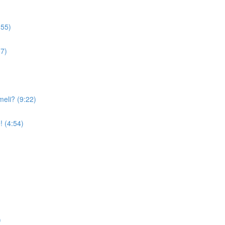
:55)
07)
meli? (9:22)
! (4:54)
)