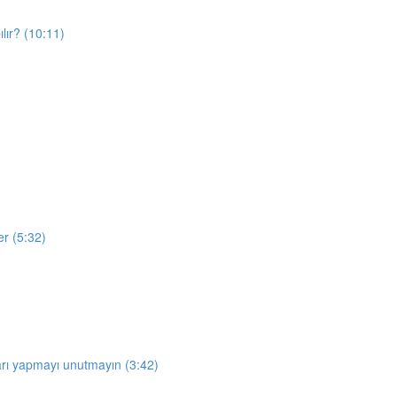
lır? (10:11)
er (5:32)
arı yapmayı unutmayın (3:42)