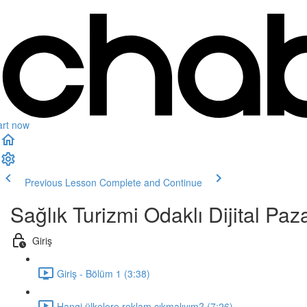
art now
Previous Lesson
Complete and Continue
Sağlık Turizmi Odaklı Dijital Paz
Giriş
Giriş - Bölüm 1 (3:38)
Hangi ülkelere reklam çıkmalıyım? (7:26)