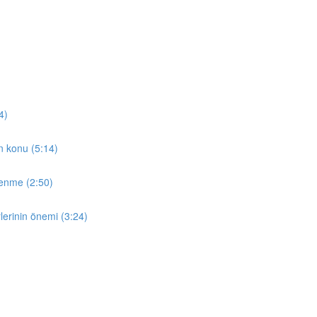
4)
en konu (5:14)
̆renme (2:50)
lerinin önemi (3:24)