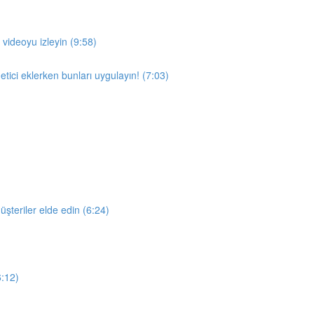
ideoyu izleyin (9:58)
tici eklerken bunları uygulayın! (7:03)
üşteriler elde edin (6:24)
6:12)
)