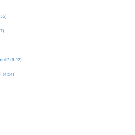
:55)
07)
meli? (9:22)
! (4:54)
)