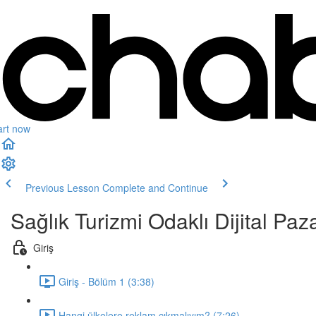
art now
Previous Lesson
Complete and Continue
Sağlık Turizmi Odaklı Dijital Paz
Giriş
Giriş - Bölüm 1 (3:38)
Hangi ülkelere reklam çıkmalıyım? (7:26)