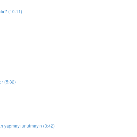
lır? (10:11)
er (5:32)
arı yapmayı unutmayın (3:42)