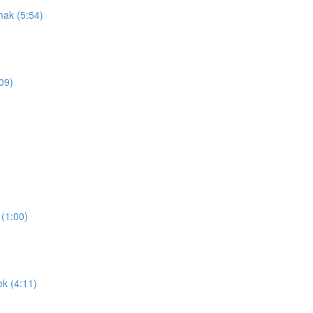
mak (5:54)
09)
(1:00)
ek (4:11)