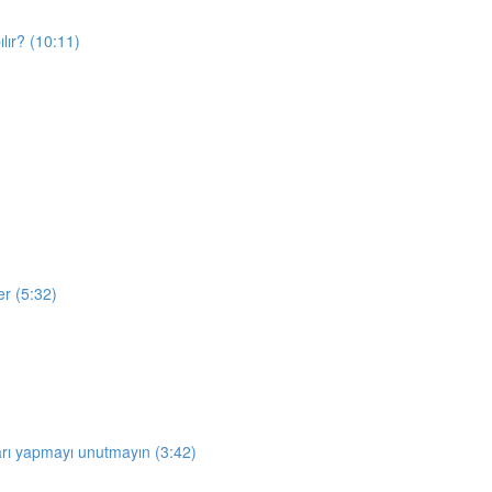
lır? (10:11)
er (5:32)
arı yapmayı unutmayın (3:42)