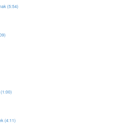
mak (5:54)
09)
(1:00)
ek (4:11)