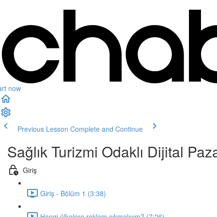
art now
Previous Lesson
Complete and Continue
Sağlık Turizmi Odaklı Dijital Paz
Giriş
Giriş - Bölüm 1 (3:38)
Hangi ülkelere reklam çıkmalıyım? (7:26)