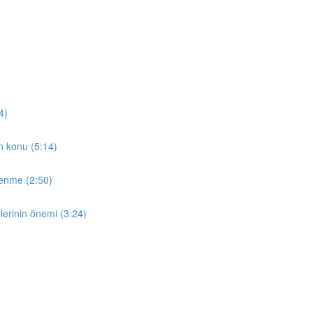
4)
en konu (5:14)
̆renme (2:50)
lerinin önemi (3:24)