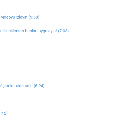
ideoyu izleyin (9:58)
tici eklerken bunları uygulayın! (7:03)
üşteriler elde edin (6:24)
6:12)
)