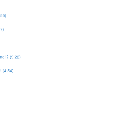
:55)
07)
meli? (9:22)
! (4:54)
)